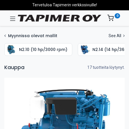
Tervetuloa Tapimerin verkkosivuille!
0
Myynnissa olevat mallit
See All
N2.10 (10 hp/3000 rpm)
N2.14 (14 hp/360
Kauppa
17 tuotteita löytynyt.