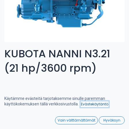
KUBOTA NANNI N3.21
(21 hp/3600 rpm)
Käytämme evästeitä tarjotaksemme sinulle paremman
käyttökokemuksen tällä verkkosivustolla.
Evästekäytäntö
Suodattimet
Viimeksi saapuneet
0
Vain välttämättömät
Hyväksyn
Home
Search
Wishlist