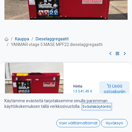
Kauppa
Dieselaggregaatit
YANMAR stage 5 MASE MPF22 dieselaggregaatti
YANMAR stage 5 MASE MPF22
dieselaggregaatti
Lisää
Hinta:
Pyydä tarjous
ostoskoriin
13 541,45
€
Käytämme evästeitä tarjotaksemme sinulle paremman
Max teho 22 kVA
käyttökokemuksen tällä verkkosivustolla.
Evästekäytäntö
Jatkuva teho 20 kVA
Mitat mm P 143 X L 69 X K 93
0
Paino 510 kg
Vain välttämättömät
Hyväksyn
Melutaso 71 dB ( A ) / 7 M
Home
Search
Wishlist
Aggregaatin varustelu: