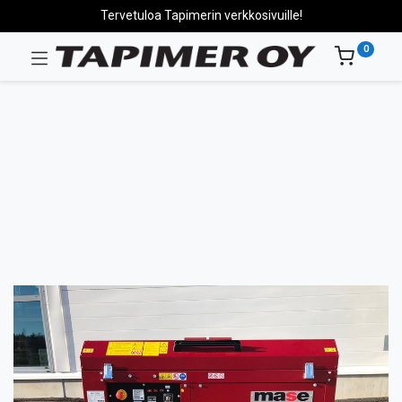
Tervetuloa Tapimerin verkkosivuille!
0