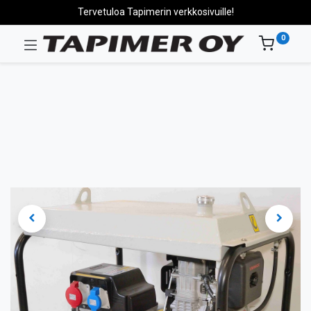
Tervetuloa Tapimerin verkkosivuille!
0