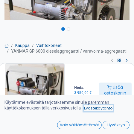
Kauppa
Vaihtokoneet
YANMAR GP 6000 dieselaggregaatti / varavoima-aggregaatti
YANMAR GP 6000
dieselaggregaatti / varavoima-
Lisää
Hinta:
aggregaatti
ostoskoriin
3 950,00
€
Käytämme evästeitä tarjotaksemme sinulle paremman
Pyydä tarjous
käyttökokemuksen tällä verkkosivustolla.
Evästekäytäntö
Teho 5.9 kVA
0
Vain välttämättömät
Hyväksyn
Maksimi teho 6.4 kVA
Home
Search
Wishlist
Aggregaatti sisältävät seuraavat varusteet: