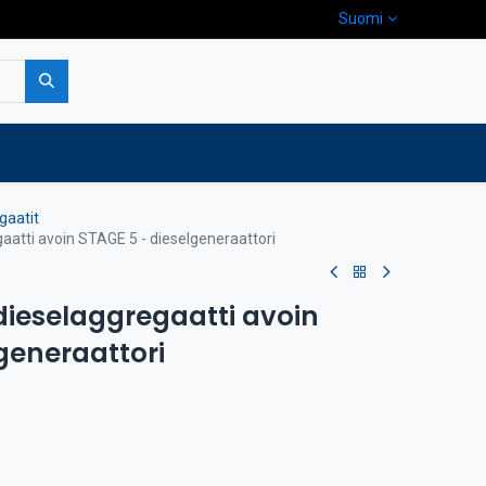
Suomi
pa
Yritys
Ota yhteyttä
gaatit
atti avoin STAGE 5 - dieselgeneraattori
ieselaggregaatti avoin
generaattori