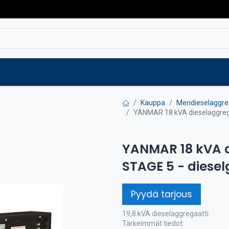
Varaosat
Vaihtokoneet
Verkkokaup
Kauppa
Meridieselaggre
YANMAR 18 kVA dieselaggrega
YANMAR 18 kVA d
STAGE 5 - diesel
Pyydä tarjous
19,8 kVA dieselaggregaatti
Tärkeimmät tiedot: