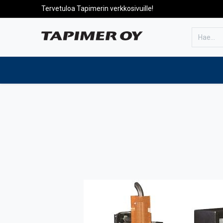
Tervetuloa Tapimerin verkkosivuille!
Etusivulle
Tuotteet
Huolto