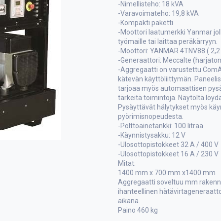
-Nimellisteho: 18 kVA
-Varavoimateho: 19,8 kVA
-Kompakti paketti
-Moottori laatumerkki Yanmar joll
työmaille tai laittaa peräkärryyn.
-Moottori: YANMAR 4TNV88 ( 2,2 li
-Generaattori: Meccalte (harjato
-Aggregaatti on varustettu ComAP
kätevän käyttöliittymän. Paneelis
tarjoaa myös automaattisen pysä
tärkeitä toimintoja. Näytöltä löyd
Pysäyttävät hälytykset myös käyn
pyörimisnopeudesta.
-Polttoainetankki: 100 litraa
-Käynnistysakku: 12 V
-Ulosottopistokkeet 32 A / 400 V
-Ulosottopistokkeet 16 A / 230 V
Mitat:
1400 mm x 700 mm x1400 mm
Aggregaatti soveltuu mm rakenn
ihanteellinen hätävirtageneraattor
aikana.
Paino 460 kg