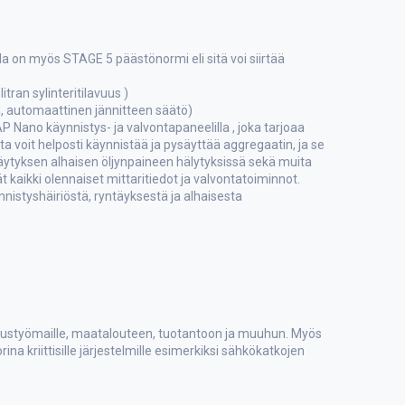
a on myös STAGE 5 päästönormi eli sitä voi siirtää
tran sylinteritilavuus )
n, automaattinen jännitteen säätö)
 Nano käynnistys- ja valvontapaneelilla , joka tarjoaa
ta voit helposti käynnistää ja pysäyttää aggregaatin, ja se
ytyksen alhaisen öljynpaineen hälytyksissä sekä muita
ät kaikki olennaiset mittaritiedot ja valvontatoiminnot.
nistyshäiriöstä, ryntäyksestä ja alhaisesta
ustyömaille, maatalouteen, tuotantoon ja muuhun. Myös
ina kriittisille järjestelmille esimerkiksi sähkökatkojen