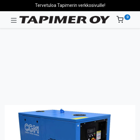
Tervetuloa Tapimerin verkkosivuille!
0