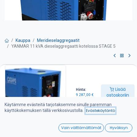
Kauppa
Meridieselaggregaatit
YANMAR 11 kVA dieselaggregaatti kotelossa STAGE 5
YANMAR 11 kVA
dieselaggregaatti kotelossa
STAGE 5
Lisää
Hinta:
ostoskoriin
9 287,00
€
Pyydä tarjous
Käytämme evästeitä tarjotaksemme sinulle paremman
käyttökokemuksen tällä verkkosivustolla.
Evästekäytäntö
Tärkeimmät tiedot:
-Nimellisteho: 11 kVA
0
Vain välttämättömät
Hyväksyn
-Varavoimateho: 12,1 kVA
Home
Search
Wishlist
-Kompakti paketti