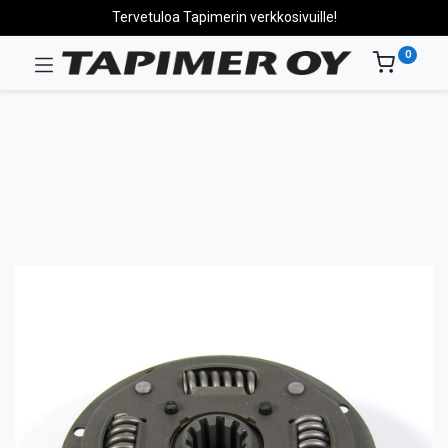
Tervetuloa Tapimerin verkkosivuille!
0