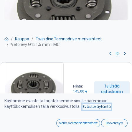
Kauppa
Twin disc Technodrive merivaihteet
Vetolevy Ø151,5 mm TMC
Vetolevy Ø151,5 mm TMC
TWIN DISC Technodrive merivaihteet valmistetaan amerikkalaisen
Twin Disc Technodrive S.R.L. tehtaalla Italiassa. Tehdas on
Lisää
Hinta:
erikoistunut mekaanisten ja hydraulisten merivaihteiden lisäksi
ostoskoriin
145,00
€
erilaisiin teollisuuskytkimiin ja vaihteisiin joita tehdas toimittaa
moniin Euroopan ja Amerikan maihin. Lisää tietoa tehtaasta
Käytämme evästeitä tarjotaksemme sinulle paremman
www.technodrive.it.
käyttökokemuksen tällä verkkosivustolla.
Evästekäytäntö
Sopii myös Vetus Diesel, Beta Marin, Lomabardini
0
meridieselmoottoreihin.
Vain välttämättömät
Hyväksyn
Home
Search
Wishlist