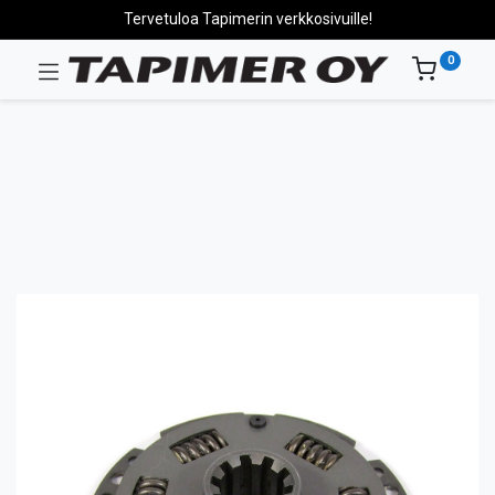
Tervetuloa Tapimerin verkkosivuille!
0