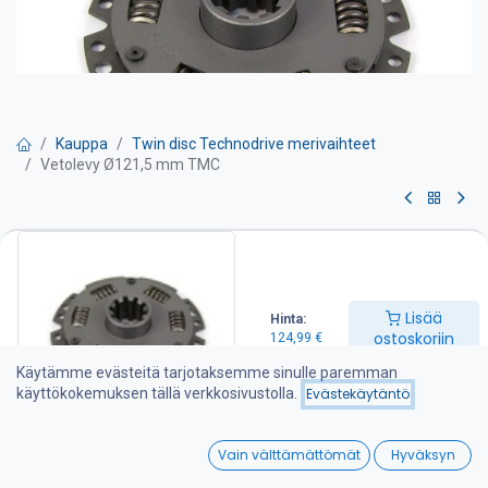
Kauppa
Twin disc Technodrive merivaihteet
Vetolevy Ø121,5 mm TMC
Vetolevy Ø121,5 mm TMC
TWIN DISC Technodrive merivaihteet valmistetaan amerikkalaisen
Twin Disc Technodrive S.R.L. tehtaalla Italiassa. Tehdas on
Lisää
Hinta:
erikoistunut mekaanisten ja hydraulisten merivaihteiden lisäksi
ostoskoriin
124,99
€
erilaisiin teollisuuskytkimiin ja vaihteisiin joita tehdas toimittaa
moniin Euroopan ja Amerikan maihin. Lisää tietoa tehtaasta
Käytämme evästeitä tarjotaksemme sinulle paremman
www.technodrive.it.
käyttökokemuksen tällä verkkosivustolla.
Evästekäytäntö
Sopii myös Vetus Diesel, Beta Marin, Lomabardini
0
meridieselmoottoreihin.
Vain välttämättömät
Hyväksyn
Home
Search
Wishlist