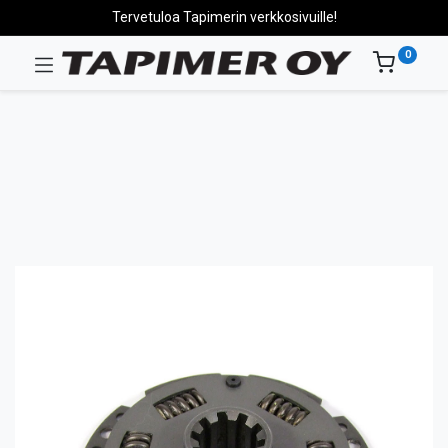
Tervetuloa Tapimerin verkkosivuille!
0