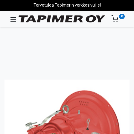
Tervetuloa Tapimerin verkkosivuille!
0