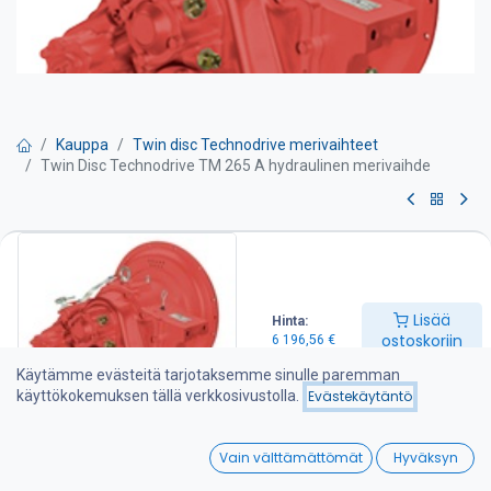
Kauppa
Twin disc Technodrive merivaihteet
Twin Disc Technodrive TM 265 A hydraulinen merivaihde
Twin Disc Technodrive TM 265 A
hydraulinen merivaihde
Lisää
Hinta:
Hydraulinen merivaihde Twin Disc Technodrive TM 265 A
ostoskoriin
6 196,56
€
-välityssuhde 1.44:1 tai 2.09:1 tai 2.30:1
-Max tehonkesto 417 hp / 2800 rpm
Käytämme evästeitä tarjotaksemme sinulle paremman
-akselipudotus 176 mm
käyttökokemuksen tällä verkkosivustolla.
Evästekäytäntö
-mekaaninen suuntaventtiili
-paino 165 kg
0
Vain välttämättömät
Hyväksyn
TWIN DISC Technodrive merivaihteet valmistetaan amerikkalaisen
Home
Search
Wishlist