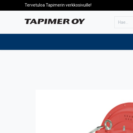
Tervetuloa Tapimerin verkkosivuille!
Etusivulle
Tuotteet
Huolto