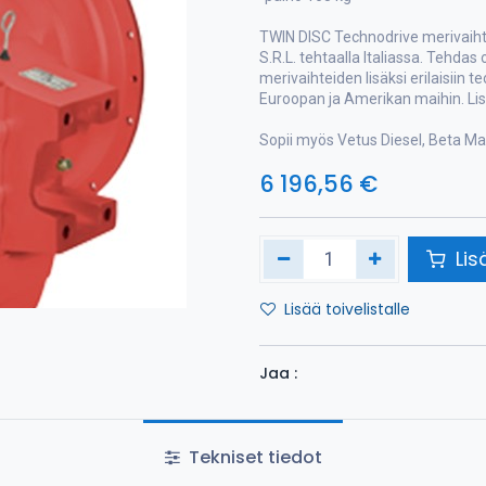
TWIN DISC Technodrive merivaiht
S.R.L. tehtaalla Italiassa. Tehdas
merivaihteiden lisäksi erilaisiin t
Euroopan ja Amerikan maihin. Lis
Sopii myös Vetus Diesel, Beta Ma
6 196,56
€
Lis
Lisää toivelistalle
Jaa :
Tekniset tiedot