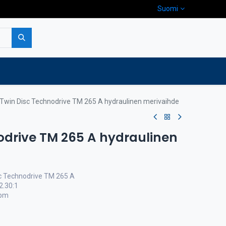
Suomi
pa
Yritys
Ota yhteyttä
Twin Disc Technodrive TM 265 A hydraulinen merivaihde
odrive TM 265 A hydraulinen
c Technodrive TM 265 A
 2.30:1
rpm