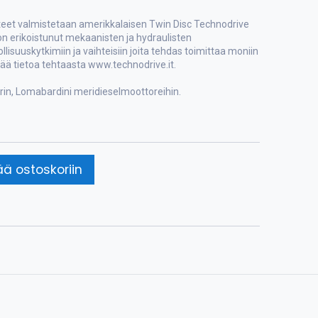
eet valmistetaan amerikkalaisen Twin Disc Technodrive
 on erikoistunut mekaanisten ja hydraulisten
eollisuuskytkimiin ja vaihteisiin joita tehdas toimittaa moniin
ää tietoa tehtaasta www.technodrive.it.
rin, Lomabardini meridieselmoottoreihin.
ää ostoskoriin