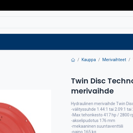
Varaosat
Vaihtokoneet
Verkkokaup
Kauppa
Merivaihteet
Twin Disc Techn
merivaihde
Hydraulinen merivaihde Twin Dis
-välityssuhde 1.44:1 tai 2.09:1 tai
-Max tehonkesto 417 hp / 2800 
-akselipudotus 176 mm
-mekaaninen suuntaventtiili
-paino 165 kg