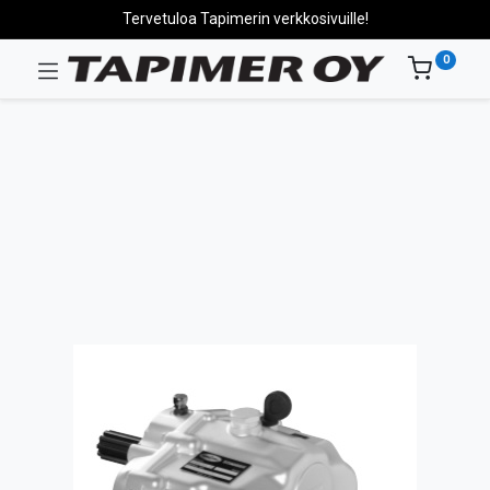
Tervetuloa Tapimerin verkkosivuille!
0