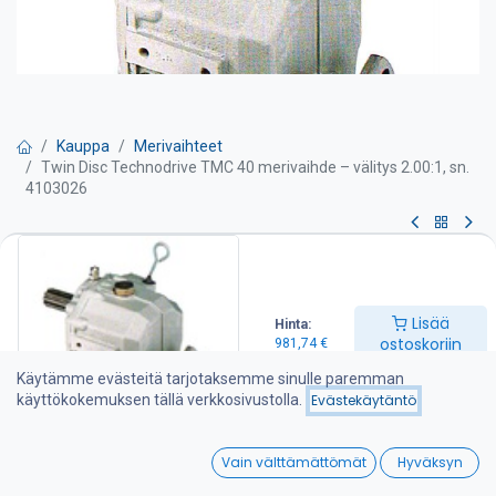
Kauppa
Merivaihteet
Twin Disc Technodrive TMC 40 merivaihde – välitys 2.00:1, sn.
4103026
Twin Disc Technodrive TMC 40
merivaihde – välitys 2.00:1, sn.
Lisää
Hinta:
4103026
ostoskoriin
981,74
€
Käytämme evästeitä tarjotaksemme sinulle paremman
TWIN DISC Technodrive merivaihteet valmistetaan amerikkalaisen
käyttökokemuksen tällä verkkosivustolla.
Evästekäytäntö
Twin Disc Technodrive S.R.L. tehtaalla Italiassa. Tehdas on
erikoistunut mekaanisten ja hydraulisten merivaihteiden lisäksi
0
erilaisiin teollisuuskytkimiin ja vaihteisiin joita tehdas toimittaa
Vain välttämättömät
Hyväksyn
moniin Euroopan ja Amerikan maihin. Lisää tietoa tehtaasta
Home
Search
Wishlist
www.technodrive.it.