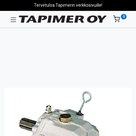
Tervetuloa Tapimerin verkkosivuille!
0