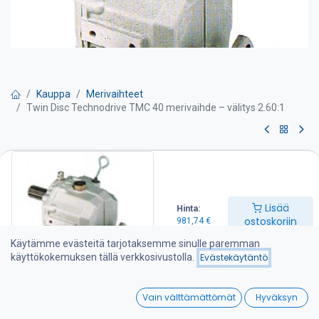
Kauppa
Merivaihteet
Twin Disc Technodrive TMC 40 merivaihde – välitys 2.60:1
Twin Disc Technodrive TMC 40
merivaihde – välitys 2.60:1
Lisää
Hinta:
TWIN DISC Technodrive merivaihteet valmistetaan amerikkalaisen
ostoskoriin
981,74
€
Twin Disc Technodrive S.R.L. tehtaalla Italiassa. Tehdas on
erikoistunut mekaanisten ja hydraulisten merivaihteiden lisäksi
Käytämme evästeitä tarjotaksemme sinulle paremman
erilaisiin teollisuuskytkimiin ja vaihteisiin joita tehdas toimittaa
käyttökokemuksen tällä verkkosivustolla.
Evästekäytäntö
moniin Euroopan ja Amerikan maihin. Lisää tietoa tehtaasta
www.technodrive.it.
0
Vain välttämättömät
Hyväksyn
Sopii myös Vetus Diesel, Beta Marin, Lomabardini
Home
Search
Wishlist