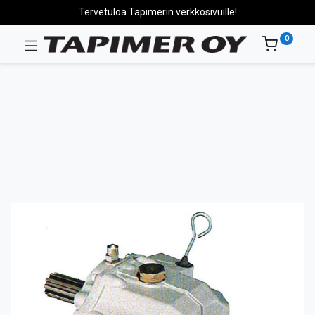
Tervetuloa Tapimerin verkkosivuille!
0