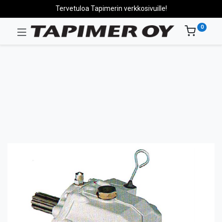
Tervetuloa Tapimerin verkkosivuille!
0