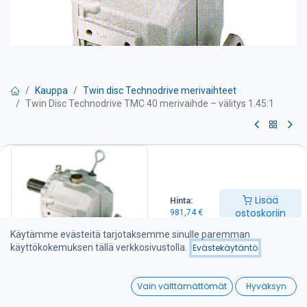
Kauppa
Twin disc Technodrive merivaihteet
Twin Disc Technodrive TMC 40 merivaihde – välitys 1.45:1
Twin Disc Technodrive TMC 40
merivaihde – välitys 1.45:1
Lisää
Hinta:
TWIN DISC Technodrive merivaihteet valmistetaan amerikkalaisen
ostoskoriin
981,74
€
Twin Disc Technodrive S.R.L. tehtaalla Italiassa. Tehdas on
erikoistunut mekaanisten ja hydraulisten merivaihteiden lisäksi
Käytämme evästeitä tarjotaksemme sinulle paremman
erilaisiin teollisuuskytkimiin ja vaihteisiin joita tehdas toimittaa
käyttökokemuksen tällä verkkosivustolla.
Evästekäytäntö
moniin Euroopan ja Amerikan maihin. Lisää tietoa tehtaasta
www.technodrive.it.
0
Vain välttämättömät
Hyväksyn
Sopii myös Vetus Diesel, Beta Marin, Lomabardini
Home
Search
Wishlist