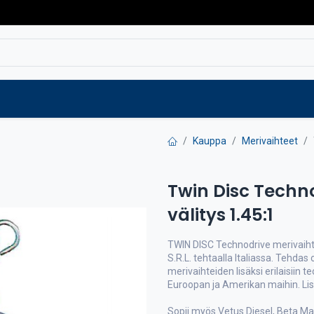
Varaosat
Vaihtokoneet
Verkkokaup
Kauppa
Merivaihteet
Twin Disc Techn
välitys 1.45:1
TWIN DISC Technodrive merivaiht
S.R.L. tehtaalla Italiassa. Tehdas
merivaihteiden lisäksi erilaisiin t
Euroopan ja Amerikan maihin. Lis
Sopii myös Vetus Diesel, Beta Ma