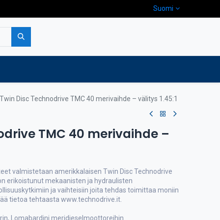
Suomi
pa
Yritys
Ota yhteyttä
Twin Disc Technodrive TMC 40 merivaihde – välitys 1.45:1
odrive TMC 40 merivaihde –
eet valmistetaan amerikkalaisen Twin Disc Technodrive
 on erikoistunut mekaanisten ja hydraulisten
eollisuuskytkimiin ja vaihteisiin joita tehdas toimittaa moniin
ää tietoa tehtaasta www.technodrive.it.
rin, Lomabardini meridieselmoottoreihin.