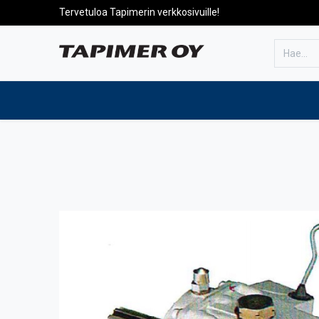
Tervetuloa Tapimerin verkkosivuille!
Etusivulle
Tuotteet
Huolto