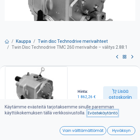
Kauppa
Twin disc Technodrive merivaihteet
Twin Disc Technodrive TMC 260 merivaihde – välitys 2.88:1
Twin Disc Technodrive TMC 260
merivaihde – välitys 2.88:1
Lisää
Hinta:
TWIN DISC Technodrive merivaihteet valmistetaan amerikkalaisen
ostoskoriin
1 862,26
€
Twin Disc Technodrive S.R.L. tehtaalla Italiassa. Tehdas on
erikoistunut mekaanisten ja hydraulisten merivaihteiden lisäksi
Käytämme evästeitä tarjotaksemme sinulle paremman
erilaisiin teollisuuskytkimiin ja vaihteisiin joita tehdas toimittaa
käyttökokemuksen tällä verkkosivustolla.
Evästekäytäntö
moniin Euroopan ja Amerikan maihin. Lisää tietoa tehtaasta
www.technodrive.it.
0
Vain välttämättömät
Hyväksyn
Sopii myös Vetus Diesel, Beta Marin, Lomabardini
Home
Search
Wishlist