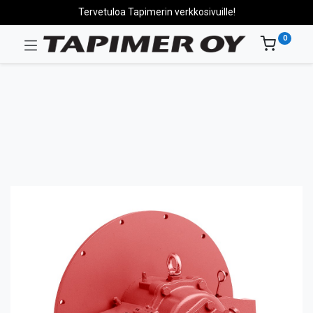
Tervetuloa Tapimerin verkkosivuille!
0