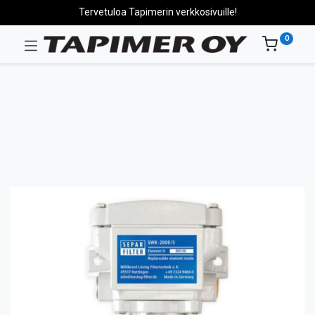
Tervetuloa Tapimerin verkkosivuille!
0