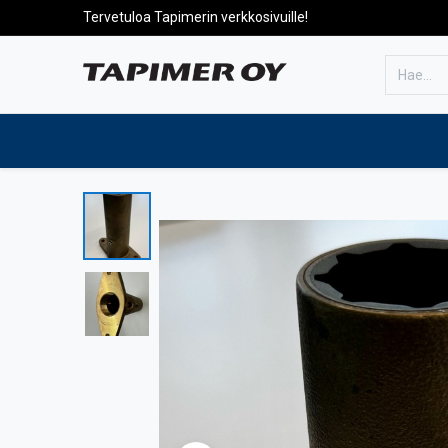
Tervetuloa Tapimerin verkkosivuille!
Etusivulle
Tuotteet
Huolto