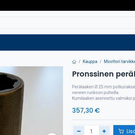
Varaosat
Vaihtokoneet
Verkkokaup
Kauppa
Moottori tarvikk
Pronssinen perä
Perälaakeri Ø 25 mm potkuriakseli
veneen runkoon pulteilla.
Kumilaakeri asennettu valmiiksi p
357,30
€
Lis