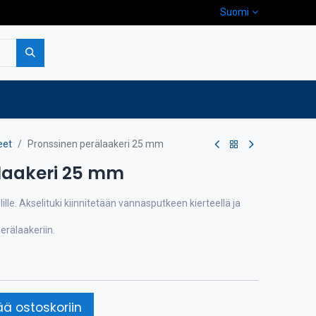
Suomi
pa
Yritys
Ota yhteyttä
eet
Pronssinen perälaakeri 25 mm
laakeri 25 mm
lle. Akselituki kiinnitetään vannasputkeen kierteellä ja
erälaakeriin.
ää ostoskoriin