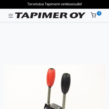
Tervetuloa Tapimerin verkkosivuille!
0