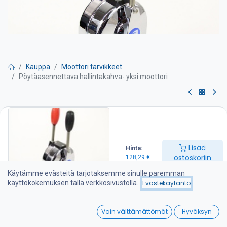
Kauppa
Moottori tarvikkeet
Pöytäasennettava hallintakahva- yksi moottori
Pöytäasennettava
hallintakahva- yksi moottori
Lisää
Hinta:
Hallintalaite, pöytäasennusmalli,
ostoskoriin
128,29
€
– 2-vipuinen hallintalaite
Käytämme evästeitä tarjotaksemme sinulle paremman
käyttökokemuksen tällä verkkosivustolla.
Evästekäytäntö
– hallitset yhdellä kahvalla kierroslukua ja toisella vaihteistoa
0
– sopiva 33C sarjan kaapeleille
Vain välttämättömät
Hyväksyn
Home
Search
Wishlist