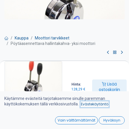
Kauppa
Moottori tarvikkeet
Pöytäasennettava hallintakahva- yksi moottori
Pöytäasennettava
hallintakahva- yksi moottori
Lisää
Hinta:
Hallintalaite, pöytäasennusmalli,
ostoskoriin
128,29
€
– 2-vipuinen hallintalaite
Käytämme evästeitä tarjotaksemme sinulle paremman
käyttökokemuksen tällä verkkosivustolla.
Evästekäytäntö
– hallitset yhdellä kahvalla kierroslukua ja toisella vaihteistoa
0
– sopiva 33C sarjan kaapeleille
Vain välttämättömät
Hyväksyn
Home
Search
Wishlist