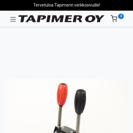
Tervetuloa Tapimerin verkkosivuille!
0