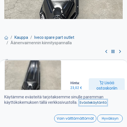
Kauppa
Iveco spare part outlet
Äänenvaimennin kiinnityspannalla
Äänenvaimennin
kiinnityspannalla
Lisää
Hinta:
Pituus: 900mm
ostoskoriin
23,02
€
60mm putkelle
Käytämme evästeitä tarjotaksemme sinulle paremman
käyttökokemuksen tällä verkkosivustolla.
Evästekäytäntö
Traktori äänenvaimennin tyyppinen
0
Vain välttämättömät
Hyväksyn
Tuotetta ei ole enää saatavilla.
Home
Search
Wishlist