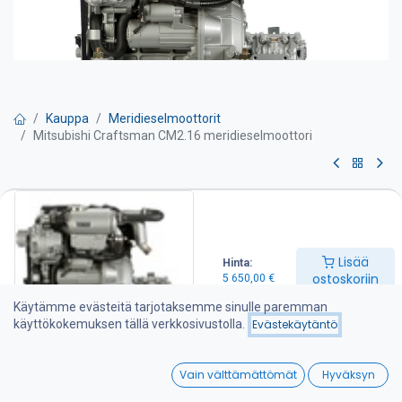
Kauppa
Meridieselmoottorit
Mitsubishi Craftsman CM2.16 meridieselmoottori
Mitsubishi Craftsman CM2.16
meridieselmoottori
Lisää
Hinta:
Teho 16 hv
ostoskoriin
5 650,00
€
Kierrosluku 3600 kierr./min
Sylinteritilavuus 0,635 l
Käytämme evästeitä tarjotaksemme sinulle paremman
Paino 90 kg
käyttökokemuksen tällä verkkosivustolla.
Evästekäytäntö
Moottori sisältää seuraavat varusteet:
-Merivarustus lämmönvaihtimella
0
-Merivesipumppu
Vain välttämättömät
Hyväksyn
-Vesijäähdytetty pakosarja ja pako/vedensekoitin
Home
Search
Wishlist