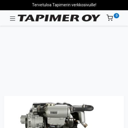
Tervetuloa Tapimerin verkkosivuille!
0