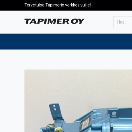
Tervetuloa Tapimerin verkkosivuille!
Etusivulle
Tuotteet
Huolto