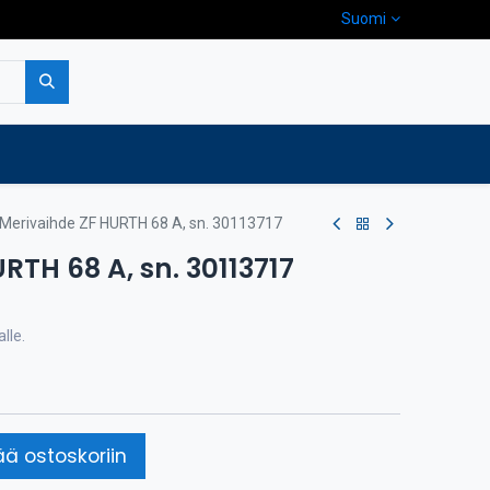
Suomi
pa
Yritys
Ota yhteyttä
Merivaihde ZF HURTH 68 A, sn. 30113717
RTH 68 A, sn. 30113717
lle.
ää ostoskoriin