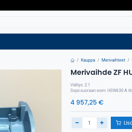
Varaosat
Vaihtokoneet
Verkkokaup
Kauppa
Merivaihteet
Merivaihde ZF HU
Välitys: 2:1
Sopii suoraan esim. HSW630 A tila
4 957,25
€
Lis