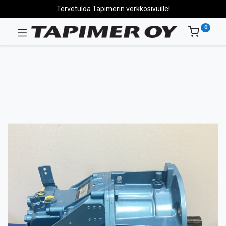
Tervetuloa Tapimerin verkkosivuille!
0