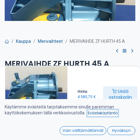
Kauppa
Merivaihteet
MERIVAIHDE ZF HURTH 45 A
MERIVAIHDE ZF HURTH 45 A
Pyydä tarjous
Lisää
Hinta:
Välitys: 2:1
ostoskoriin
4 580,75
€
Sopii suoraan esim. HSW450 A tilalle
Käytämme evästeitä tarjotaksemme sinulle paremman
4 580,75
€
käyttökokemuksen tällä verkkosivustolla.
Evästekäytäntö
0
Lisää toivelistalle
Vain välttämättömät
Hyväksyn
Home
Search
Wishlist