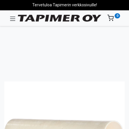
Tervetuloa Tapimerin verkkosivuille!
0