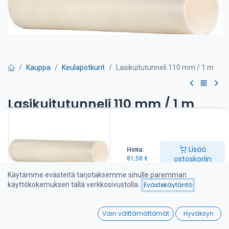
Kauppa
Keulapotkurit
Lasikuitutunneli 110 mm / 1 m
Lasikuitutunneli 110 mm / 1 m
81,58
€
Lisää
Hinta:
Lisää ostoskoriin
ostoskoriin
81,58
€
Käytämme evästeitä tarjotaksemme sinulle paremman
Lisää toivelistalle
käyttökokemuksen tällä verkkosivustolla.
Evästekäytäntö
0
Jaa :
Vain välttämättömät
Hyväksyn
Home
Search
Wishlist