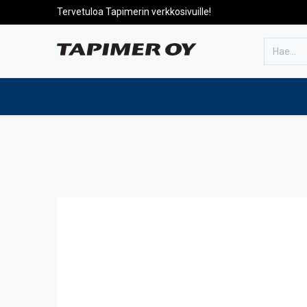
Tervetuloa Tapimerin verkkosivuille!
Etusivulle
Tuotteet
Huolto