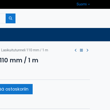
Suomi
pa
Yritys
Ota yhteyttä
Lasikuitutunneli 110 mm / 1 m
 110 mm / 1 m
ää ostoskoriin