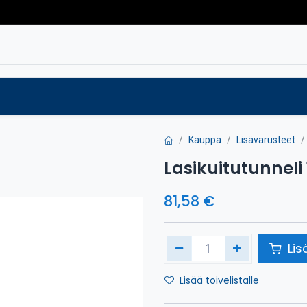
Varaosat
Vaihtokoneet
Verkkokaup
Kauppa
Lisävarusteet
Lasikuitutunneli
81,58
€
Lis
Lisää toivelistalle