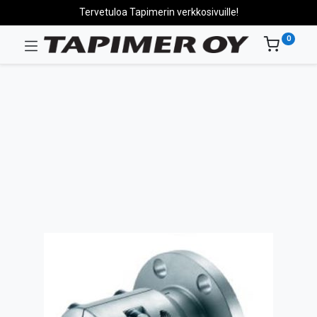
Tervetuloa Tapimerin verkkosivuille!
0