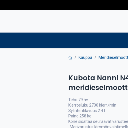
Varaosat
Vaihtokoneet
Verkkokaup
Kauppa
Meridieselmoott
Kubota Nanni N4
meridieselmoott
Teho 79 hv
Kierrosluku 2700 kierr./min
Sylinteritilavuus 2.4 l
Paino 258 kg
Kone sisältää seuraavat varustee
-Merivarustus lämmönvaihtimell