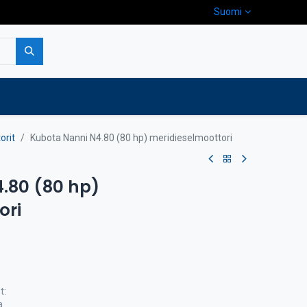
Suomi
pa
Yritys
Ota yhteyttä
orit
Kubota Nanni N4.80 (80 hp) meridieselmoottori
.80 (80 hp)
ori
t:
a