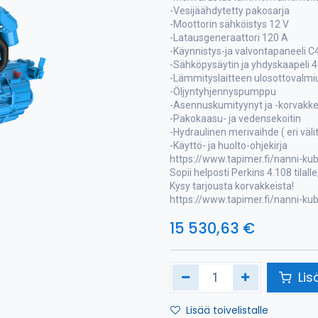
-Vesijäähdytetty pakosarja
-Moottorin sähköistys 12 V
-Latausgeneraattori 120 A
-Käynnistys-ja valvontapaneeli C
-Sähköpysäytin ja yhdyskaapeli 
-Lämmityslaitteen ulosottovalmi
-Öljyntyhjennyspumppu
-Asennuskumityynyt ja -korvakk
-Pakokaasu- ja vedensekoitin
-Hydraulinen merivaihde ( eri väli
-Käyttö- ja huolto-ohjekirja
https://www.tapimer.fi/nanni-ku
Sopii helposti Perkins 4.108 tilalle
Kysy tarjousta korvakkeista!
https://www.tapimer.fi/nanni-ku
15 530,63
€
Lis
Lisää toivelistalle