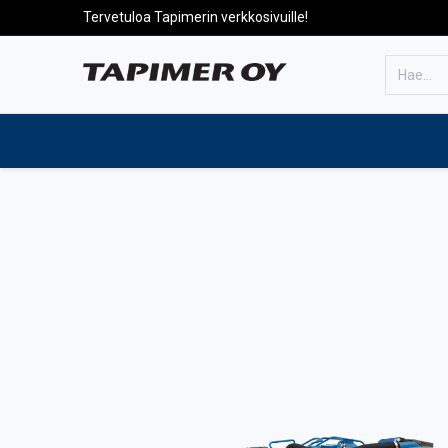
Tervetuloa Tapimerin verkkosivuille!
Etusivulle
Tuotteet
Huolto