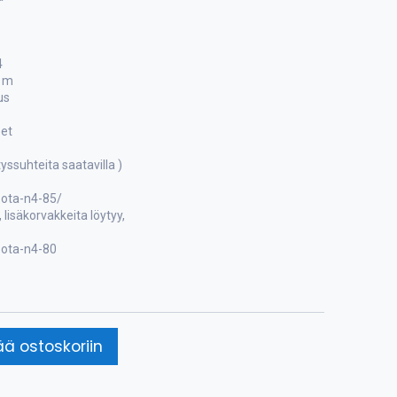
4
4 m
us
eet
tyssuhteita saatavilla )
bota-n4-85/
, lisäkorvakkeita löytyy,
bota-n4-80
ää ostoskoriin