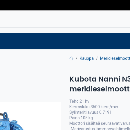
Varaosat
Vaihtokoneet
Verkkokaup
Kauppa
Meridieselmoott
Kubota Nanni N3.
meridieselmoott
Teho 21 hv
Kierrosluku 3600 kierr./min
Sylinteritilavuus 0,719 l
Paino 105 kg
Moottori sisältää seuraavat varus
-Merivarustus lämmönvaihtimell