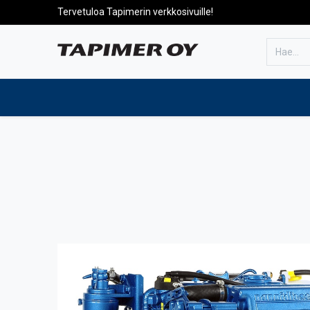
Tervetuloa Tapimerin verkkosivuille!
Etusivulle
Tuotteet
Huolto