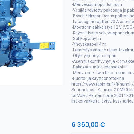
-Merivesipumppu Johnson
-Vesijäähdytetty pakosarja ja pa
-Bosch / Nippon Denso polttoai
-Latausgeneraattori 70 A asenn
-Moottorin sähköistys 12 V (VDO-a
-Käynnistys-ja valvontapaneeli ki
-Sähköpysäytin
-Yhdyskaapeli 4 m
-Lämmityslaitteen ulosottovalmi
-Öljyntyhjennyspumppu
-Asennuskumityynyt ja -korvakk
-Pakokaasun ja vedensekoitin
-Merivaihde Twin Disc Technodriv
-Huolto- ja käyttöönottokirja
https://www.tapimer.fi/fi/nanni-
Sopii helposti Yanmar 2 GM20 tila
tai Volvo Pentan tilalle 2001/ 20
lisäkorvakkeita löytyy, Kysy tarjo
6 350,00
€