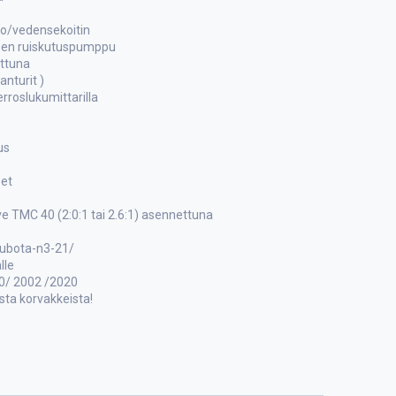
ko/vedensekoitin
neen ruiskutuspumppu
ettuna
nturit )
erroslukumittarilla
us
eet
e TMC 40 (2:0:1 tai 2.6:1) asennettuna
kubota-n3-21/
lle
10/ 2002 /2020
usta korvakkeista!