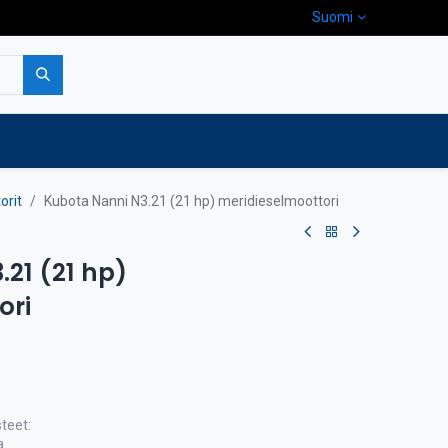
Suomi
pa
Yritys
Ota yhteyttä
orit
Kubota Nanni N3.21 (21 hp) meridieselmoottori
21 (21 hp)
ori
teet:
a