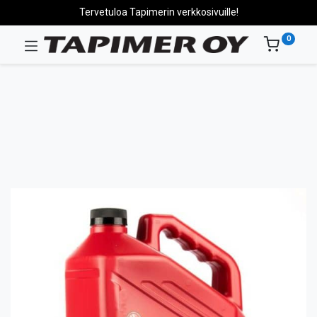
Tervetuloa Tapimerin verkkosivuille!
0