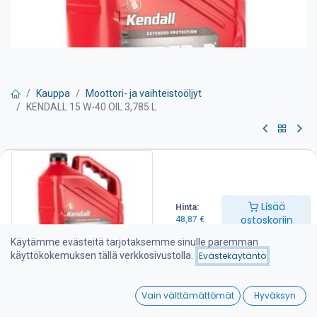
Kauppa
Moottori- ja vaihteistoöljyt
KENDALL 15 W-40 OIL 3,785 L
KENDALL 15 W-40 OIL 3,785 L
Kendall moottori- ja vaihteistoöljyt ovat parafiinirakenteisia
mineraaliöljyjä Pohjois-Amerikan öljyalueelta ja soveltuvat
Lisää
Hinta:
erinomaisesti meridieselmoottoreihin valuvan talvisuojaus- ja
ostoskoriin
48,87
€
paksun voitelukalvo-ominaisuuksiensa takia. Öljyjen hyvistä
käyttö- ja kestävyysominaisuuksista kertoo myös niiden
Käytämme evästeitä tarjotaksemme sinulle paremman
laajamittainen käyttö ammattikoneissa kuten pyöräkuormaajissa
käyttökokemuksen tällä verkkosivustolla.
Evästekäytäntö
ja kaivinkoneissa.
0
Parafiinipohjaisen öljyn ominaisuuksiin kuuluvat hyvä voitelevuus,
Vain välttämättömät
Hyväksyn
Home
Search
Wishlist
vahva kulumisenesto ja erinomaiset suojausominaisuudet