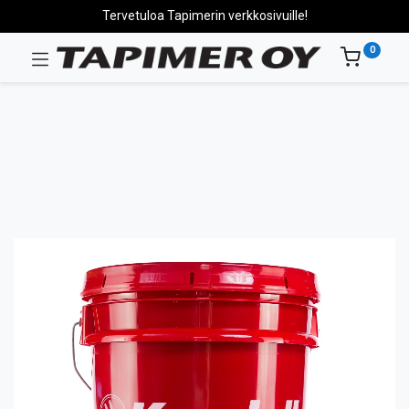
Tervetuloa Tapimerin verkkosivuille!
0