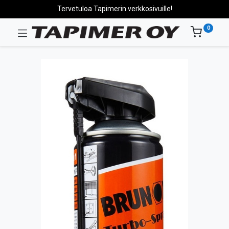
Tervetuloa Tapimerin verkkosivuille!
0