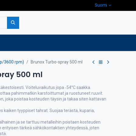
Suomi
pa
Yritys
Ota yhteyttä
hp/3600 rpm)
Brunox Turbo-spray 500 ml
pray 500 ml
käkestoisesti. Voiteluvaikutus jopa ‑54°C saakka.
ottaa pahimmatkin karstoittumat ja ruostuneet ruuvit.
 joka poistaa kosteuden täysin ja takaa siten kattavan
.
hes kaiken tyyppiset tahrat. Suojaa terästä, kuparia,
 alhainen ja se tarttuu metalleihin poistaen kosteuden
 erityisen tärkeä sähkökontaktien yhteydessä, joten
stä.