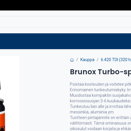
Varaosat
Vaihtokoneet
Verkkokaup
Kauppa
6.420 TDI (320 
Brunox Turbo-s
Poistaa kosteuden ja voitelee pit
Erinomainen tunkeutumiskyky. Irr
Muodostaa kompaktin suojakalvon,
korroosiosuojan 3-6 kuukaudeksi
Tunkeutuu lian alle ja irrottaa lä
messinkiä, alumiinia ym.
Tuotteen pintajännite on erittäin
välittömästi. Tämä ominaisuus on
oikosulut voidaan korjata ja ehkäi