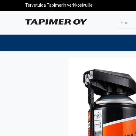
Tervetuloa Tapimerin verkkosivuille!
Etusivulle
Tuotteet
Huolto