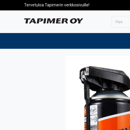
Tervetuloa Tapimerin verkkosivuille!
Etusivulle
Tuotteet
Huolto