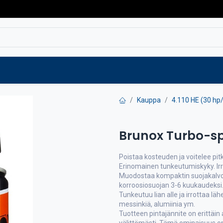
Varaosat
Vaihtokoneet
Verkkokaup
Kauppa
4.110 HE (30 hp
Brunox Turbo-s
Poistaa kosteuden ja voitelee pit
Erinomainen tunkeutumiskyky. Irr
Muodostaa kompaktin suojakalvon,
korroosiosuojan 3-6 kuukaudeksi
Tunkeutuu lian alle ja irrottaa lä
messinkiä, alumiinia ym.
Tuotteen pintajännite on erittäin