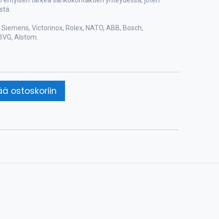
 erityisen tärkeä sähkökontaktien yhteydessä, joten
stä.
Siemens, Victorinox, Rolex, NATO, ABB, Bosch,
BVG, Alstom.
ää ostoskoriin