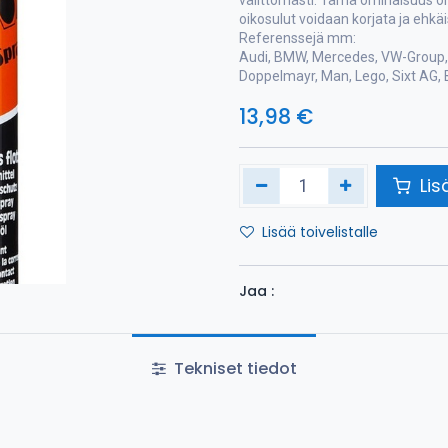
välittömästi. Tämä ominaisuus on
oikosulut voidaan korjata ja ehkäi
Referenssejä mm:
Audi, BMW, Mercedes, VW-Group, 
Doppelmayr, Man, Lego, Sixt AG, 
13,98
€
Lis
Lisää toivelistalle
Jaa :
Tekniset tiedot