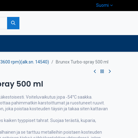
Suomi
pa
Yritys
Ota yhteyttä
/3600 rpm)(alk.sn. 14540)
Brunox Turbo-spray 500 ml
pray 500 ml
käkestoisesti. Voiteluvaikutus jopa ‑54°C saakka.
ottaa pahimmatkin karstoittumat ja ruostuneet ruuvit.
 joka poistaa kosteuden täysin ja takaa siten kattavan
.
hes kaiken tyyppiset tahrat. Suojaa terästä, kuparia,
 alhainen ja se tarttuu metalleihin poistaen kosteuden