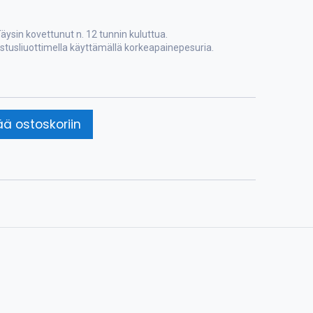
Täysin kovettunut n. 12 tunnin kuluttua.
istusliuottimella käyttämällä korkeapainepesuria.
ää ostoskoriin