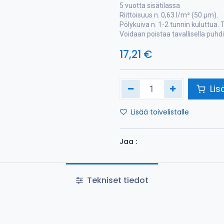
5 vuotta sisätilassa
Riittoisuus n. 0,63 l/m² (50 µm).
Pölykuiva n. 1-2 tunnin kuluttua. 
Voidaan poistaa tavallisella puhd
17,21
€
Lis
Lisää toivelistalle
Jaa :
Tekniset tiedot