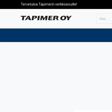
Tervetuloa Tapimerin verkkosivuille!
Etusivulle
Tuotteet
Huolto