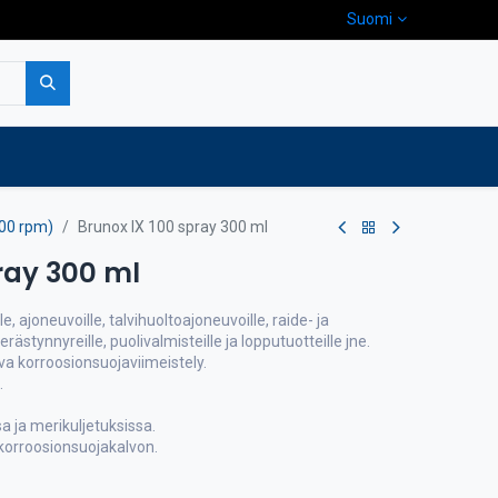
Suomi
pa
Yritys
Ota yhteyttä
00 rpm)
Brunox IX 100 spray 300 ml
ray 300 ml
, ajoneuvoille, talvihuoltoajoneuvoille, raide- ja
erästynnyreille, puolivalmisteille ja lopputuotteille jne.
uva korroosionsuojaviimeistely.
.
a ja merikuljetuksissa.
orroosionsuojakalvon.