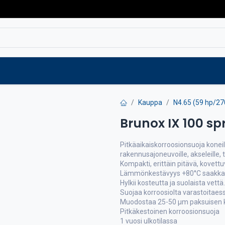
Varaosat
Vaihtokoneet
Verkkokaup
Kauppa
N4.65 (59 hp/27
Brunox IX 100 sp
Pitkäaikaiskorroosionsuoja koneille
rakennusajoneuvoille, akseleille, t
Kompakti, erittäin pitävä, kovett
Lämmönkestävyys +80°C saakka
Hylkii kosteutta ja suolaista vettä.
Suojaa korroosiolta varastoitaess
Muodostaa 25-50 µm paksuisen k
Pitkäkestoinen korroosionsuoja
1 vuosi ulkotilassa