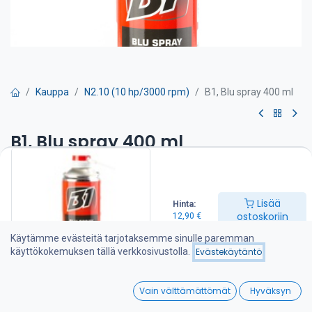
Kauppa
N2.10 (10 hp/3000 rpm)
B1, Blu spray 400 ml
B1, Blu spray 400 ml
Aerosoli yleisvoiteluun. Monikäyttöinen, huippupaineita kestävä
voitelurasva kohteisiin, joihin perinteinen rasvapuristinvoitelu ei
sovellu. Aerosolirasva on erinomainen liukaste, joka sisältää myös
Lisää
Hinta:
huuhtoutumissuojan mm. ketjustoille, vaijereille, avoimille
ostoskoriin
12,90
€
hammaspyörille, kääntökehille, liukupinnoille ja saranoille.
Käytämme evästeitä tarjotaksemme sinulle paremman
12,90
€
käyttökokemuksen tällä verkkosivustolla.
Evästekäytäntö
0
Vain välttämättömät
Hyväksyn
Lisää ostoskoriin
Home
Search
Wishlist