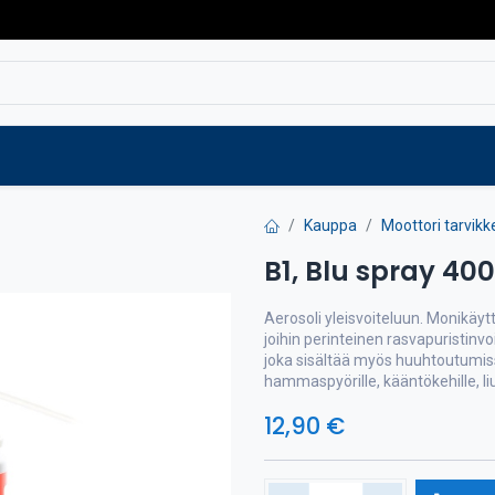
Varaosat
Vaihtokoneet
Verkkokaup
Kauppa
Moottori tarvikk
B1, Blu spray 40
Aerosoli yleisvoiteluun. Monikäyt
joihin perinteinen rasvapuristinvo
joka sisältää myös huuhtoutumissu
hammaspyörille, kääntökehille, liu
12,90
€