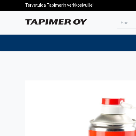
Tervetuloa Tapimerin verkkosivuille!
Etusivulle
Tuotteet
Huolto