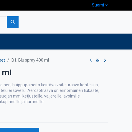
Suomi
pa
Yritys
Ota yhteyttä
eet
B1, Blu spray 400 ml
0 ml
töinen, huippupaineita kestävä voitelurasva kohteisiin,
itelu ei sovellu. Aerosolirasva on erinomainen liukaste,
ojan mm. ketjustoille, vaijereille, avoimille
kupinnoille ja saranoille.