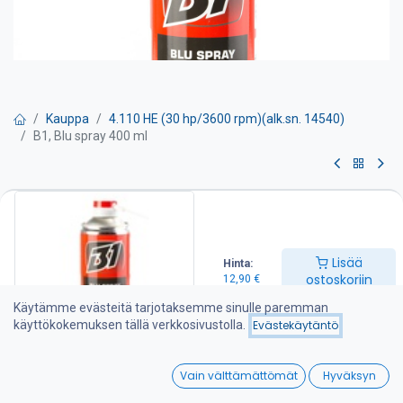
Kauppa
4.110 HE (30 hp/3600 rpm)(alk.sn. 14540)
B1, Blu spray 400 ml
B1, Blu spray 400 ml
Aerosoli yleisvoiteluun. Monikäyttöinen, huippupaineita kestävä
voitelurasva kohteisiin, joihin perinteinen rasvapuristinvoitelu ei
Lisää
Hinta:
sovellu. Aerosolirasva on erinomainen liukaste, joka sisältää myös
ostoskoriin
12,90
€
huuhtoutumissuojan mm. ketjustoille, vaijereille, avoimille
hammaspyörille, kääntökehille, liukupinnoille ja saranoille.
Käytämme evästeitä tarjotaksemme sinulle paremman
käyttökokemuksen tällä verkkosivustolla.
Evästekäytäntö
12,90
€
0
Vain välttämättömät
Hyväksyn
Home
Search
Wishlist
Lisää ostoskoriin