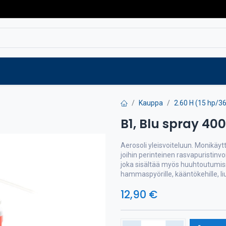
Varaosat
Vaihtokoneet
Verkkokaup
Kauppa
2.60 H (15 hp/3
B1, Blu spray 40
Aerosoli yleisvoiteluun. Monikäyt
joihin perinteinen rasvapuristinvo
joka sisältää myös huuhtoutumissu
hammaspyörille, kääntökehille, liu
12,90
€