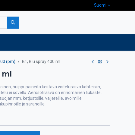
Suomi
pa
Yritys
Ota yhteyttä
600 rpm)
B1, Blu spray 400 ml
0 ml
töinen, huippupaineita kestävä voitelurasva kohteisiin,
itelu ei sovellu. Aerosolirasva on erinomainen liukaste,
ojan mm. ketjustoille, vaijereille, avoimille
kupinnoille ja saranoille.