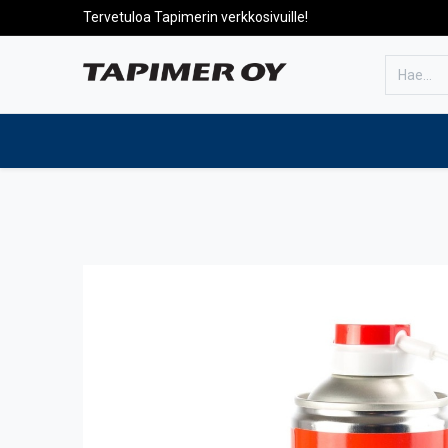
Tervetuloa Tapimerin verkkosivuille!
Etusivulle
Tuotteet
Huolto