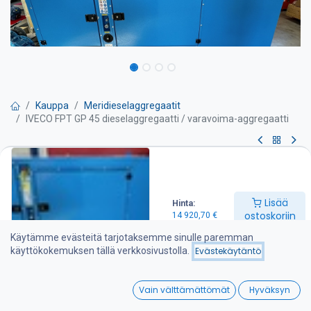
Kauppa
Meridieselaggregaatit
IVECO FPT GP 45 dieselaggregaatti / varavoima-aggregaatti
IVECO FPT GP 45
dieselaggregaatti / varavoima-
Lisää
Hinta:
aggregaatti
ostoskoriin
14 920,70
€
Käytämme evästeitä tarjotaksemme sinulle paremman
Pyydä tarjous
käyttökokemuksen tällä verkkosivustolla.
Evästekäytäntö
40 kVA varavoima dieselaggregaatti
0
Vain välttämättömät
Hyväksyn
Tärkeimmät tiedot:
Home
Search
Wishlist
-Nimellisteho: 45 kVA