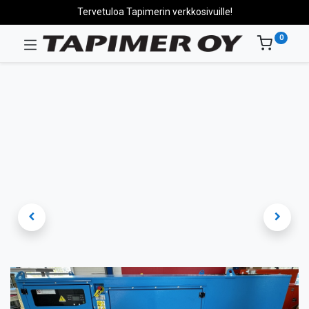
Tervetuloa Tapimerin verkkosivuille!
0