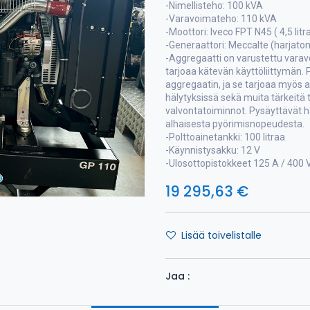
-Nimellisteho: 100 kVA
-Varavoimateho: 110 kVA
-Moottori: Iveco FPT N45 ( 4,5 litr
-Generaattori: Meccalte (harjato
-Aggregaatti on varustettu varav
tarjoaa kätevän käyttöliittymän. 
aggregaatin, ja se tarjoaa myös
hälytyksissä sekä muita tärkeitä t
valvontatoiminnot. Pysäyttävät h
alhaisesta pyörimisnopeudesta.
-Polttoainetankki: 100 litraa
-Käynnistysakku: 12 V
-Ulosottopistokkeet 125 A / 400 
19 295,63
€
Lisää toivelistalle
Jaa :