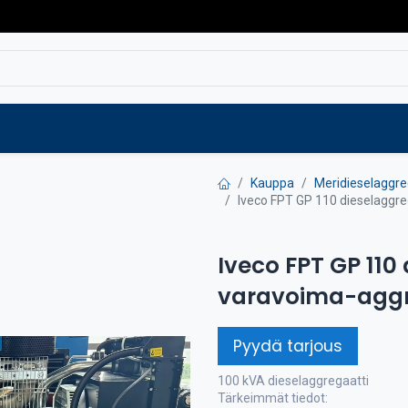
Varaosat
Vaihtokoneet
Verkkokaup
Kauppa
Meridieselaggre
Iveco FPT GP 110 dieselaggre
Iveco FPT GP 110
varavoima-aggr
Pyydä tarjous
100 kVA dieselaggregaatti
Tärkeimmät tiedot: