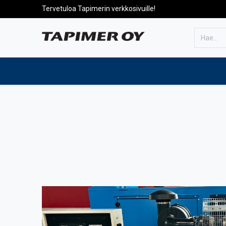
Tervetuloa Tapimerin verkkosivuille!
Etusivulle
Tuotteet
Huolto