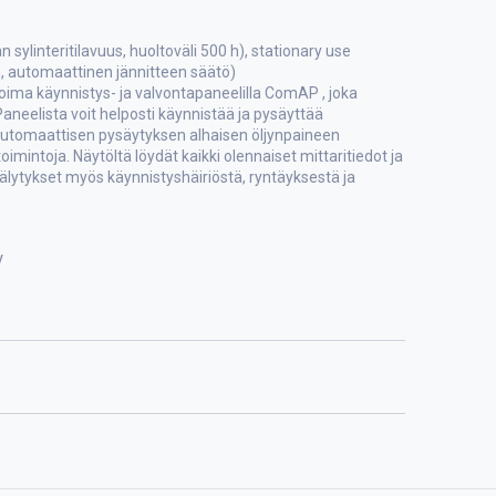
an sylinteritilavuus, huoltoväli 500 h), stationary use
n, automaattinen jännitteen säätö)
oima käynnistys- ja valvontapaneelilla ComAP , joka
Paneelista voit helposti käynnistää ja pysäyttää
 automaattisen pysäytyksen alhaisen öljynpaineen
oimintoja. Näytöltä löydät kaikki olennaiset mittaritiedot ja
älytykset myös käynnistyshäiriöstä, ryntäyksestä ja
V