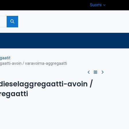
Suomi
pa
Yritys
Ota yhteyttä
gaatit
gaatti-avoin / varavoima-aggregaatti
 dieselaggregaatti-avoin /
egaatti