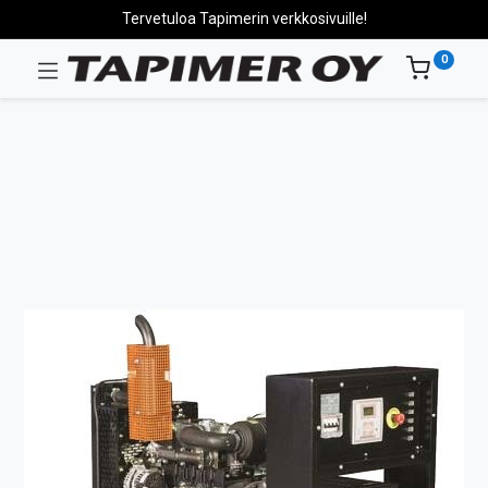
Tervetuloa Tapimerin verkkosivuille!
0