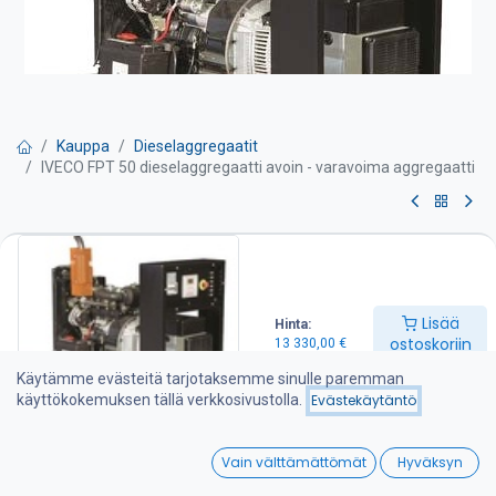
Kauppa
Dieselaggregaatit
IVECO FPT 50 dieselaggregaatti avoin - varavoima aggregaatti
IVECO FPT 50 dieselaggregaatti
avoin - varavoima aggregaatti
Lisää
Hinta:
Pyydä tarjous
ostoskoriin
13 330,00
€
Käytämme evästeitä tarjotaksemme sinulle paremman
Iveco FPT 50 kVA varavoima dieselaggregaatti
käyttökokemuksen tällä verkkosivustolla.
Evästekäytäntö
Tärkeimmät tiedot:
-Nimellisteho: 50 kVA
0
-Varavoimateho: 55 kVA
Vain välttämättömät
Hyväksyn
-Moottori: Iveco FPT R38 ( 3,8 litran sylinteritilavuus )
Home
Search
Wishlist
Stationary use, kiinteä asennus