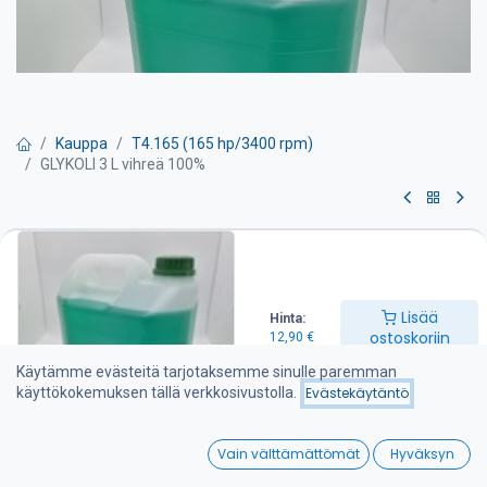
Kauppa
T4.165 (165 hp/3400 rpm)
GLYKOLI 3 L vihreä 100%
GLYKOLI 3 L vihreä 100%
3 L laimentamaton jäähdytinneste erityisesti vanhempiin bensiini
ja diesel moottoreiden jäähdytyjärjestelmiin.
Lisää
Hinta:
ostoskoriin
12,90
€
Täyttää BS6580:1992- standardin vaatimukset. Sisältää
inhibiittejä ruostumista ja vaahtoamista vastaan.
Käytämme evästeitä tarjotaksemme sinulle paremman
käyttökokemuksen tällä verkkosivustolla.
Evästekäytäntö
Sekoitetaan suhteessa 1:1 jolloin pakkasenkestävyys on -36°C.
0
12,90
€
Vain välttämättömät
Hyväksyn
Home
Search
Wishlist