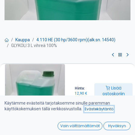
Kauppa
4.110 HE (30 hp/3600 rpm)(alk.sn. 14540)
GLYKOLI 3 L vihreä 100%
GLYKOLI 3 L vihreä 100%
3 L laimentamaton jäähdytinneste erityisesti vanhempiin bensiini
ja diesel moottoreiden jäähdytyjärjestelmiin.
Lisää
Hinta:
ostoskoriin
12,90
€
Täyttää BS6580:1992- standardin vaatimukset. Sisältää
inhibiittejä ruostumista ja vaahtoamista vastaan.
Käytämme evästeitä tarjotaksemme sinulle paremman
käyttökokemuksen tällä verkkosivustolla.
Evästekäytäntö
Sekoitetaan suhteessa 1:1 jolloin pakkasenkestävyys on -36°C.
0
12,90
€
Vain välttämättömät
Hyväksyn
Home
Search
Wishlist