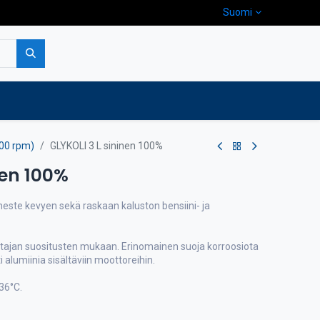
Suomi
pa
Yritys
Ota yhteyttä
00 rpm)
GLYKOLI 3 L sininen 100%
nen 100%
este kevyen sekä raskaan kaluston bensiini- ja
stajan suositusten mukaan. Erinomainen suoja korroosiota
alumiinia sisältäviin moottoreihin.
36°C.