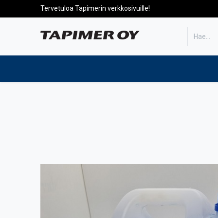
Tervetuloa Tapimerin verkkosivuille!
Etusivulle
Tuotteet
Huolto