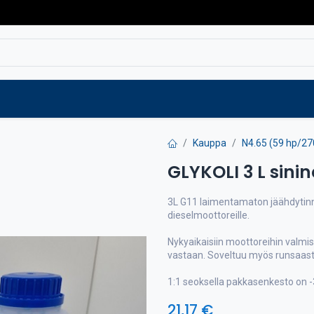
Varaosat
Vaihtokoneet
Verkkokaup
Kauppa
N4.65 (59 hp/27
GLYKOLI 3 L sini
3L G11 laimentamaton jäähdytinn
dieselmoottoreille.
Nykyaikaisiin moottoreihin valmi
vastaan. Soveltuu myös runsaasti 
1:1 seoksella pakkasenkesto on -
21,17
€