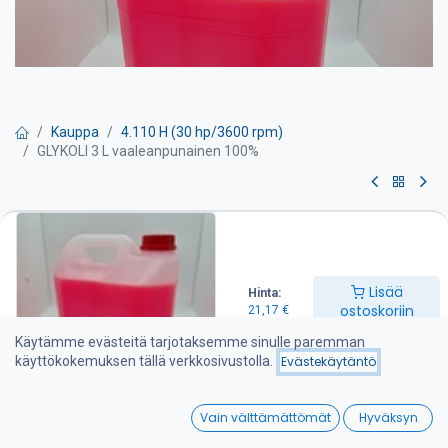
Kauppa
4.110 H (30 hp/3600 rpm)
GLYKOLI 3 L vaaleanpunainen 100%
GLYKOLI 3 L vaaleanpunainen
100%
Lisää
Hinta:
3L G11 pitkän vaihtovälin laimentamaton jäähdytysneste.
ostoskoriin
21,17
€
Soveltuu myös runsaasti alumiinia sisältäviin moottoreihin.
Käytämme evästeitä tarjotaksemme sinulle paremman
käyttökokemuksen tällä verkkosivustolla.
Evästekäytäntö
Täyttää useimpien OEM- moottorinvalmistajien uusimmat
vaatimustasot. Tuote on silikaatti-, nitriitti-, amiini- ja
0
fosfaattivapaa.
Vain välttämättömät
Hyväksyn
Home
Search
Wishlist