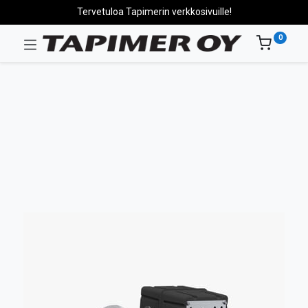
Tervetuloa Tapimerin verkkosivuille!
0