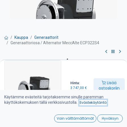
Kauppa
Generaattorit
Generaattoriosa / Alternator MeccAlte ECP322S4
Generaattoriosa / Alternator
MeccAlte ECP322S4
Lisää
Hinta:
Pyydä tarjous
ostoskoriin
3 747,00
€
Käytämme evästeitä tarjotaksemme sinulle paremman
Teho 45 kVA / 49,5 kVA
käyttökokemuksen tällä verkkosivustolla.
Evästekäytäntö
SAE3 / 11 sovite
Sähköinen jännitteensäädin, harjaton
0
Vain välttämättömät
Hyväksyn
3 747,00
€
Home
Search
Wishlist