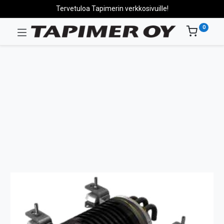
Tervetuloa Tapimerin verkkosivuille!
0