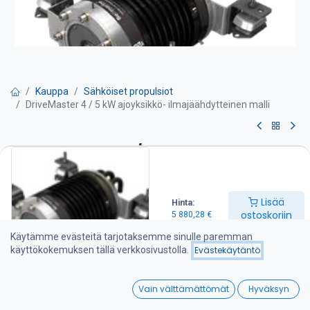
Kauppa
Sähköiset propulsiot
DriveMaster 4 / 5 kW ajoyksikkö- ilmajäähdytteinen malli
DriveMaster 4 / 5 kW ajoyksikkö-
ilmajäähdytteinen malli
Lisää
Hinta:
Ajoyksikön varustelu:
ostoskoriin
5 880,28
€
-Moottori sisäänrakennetulla painelaakerilla
Käytämme evästeitä tarjotaksemme sinulle paremman
-Termostaatti ohjattu vesijäähdytys
käyttökokemuksen tällä verkkosivustolla.
Evästekäytäntö
-Asennuskumityynyt ja ruostumattomat tukijalat
-Integroitu DC-DC muunnin 48 / 96 V
0
-Ajoyksikön johtosarja ( ei akkukaapeleita )
Vain välttämättömät
Hyväksyn
-Pääkytkin ja sulake
Home
Search
Wishlist