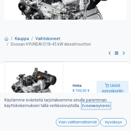
Kauppa
Vaihtokoneet
Doosan HYUNDAI D18-45 kW dieselmoottori
Doosan HYUNDAI D18-45 kW
dieselmoottori
Lisää
Hinta:
Pyydä tarjous
ostoskoriin
8 700,00
€
Käytämme evästeitä tarjotaksemme sinulle paremman
1 kpl DOOSAN D18 dieselmoottori - STAGE 5 varustelu
käyttökokemuksen tällä verkkosivustolla.
Evästekäytäntö
-Maksimiteho 45 kW ( 60.4 HP )
-Kierrosnopeus 2 600 rpm
0
-Maksimi vääntömomentti 225 Nm / 1800 kierr.
Vain välttämättömät
Hyväksyn
-Iskutilavuus 1.79 l
Home
Search
Wishlist
-Paino 270 kg ( powerpack )