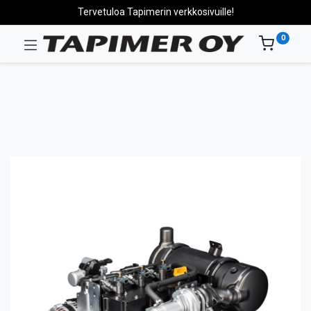
Tervetuloa Tapimerin verkkosivuille!
0